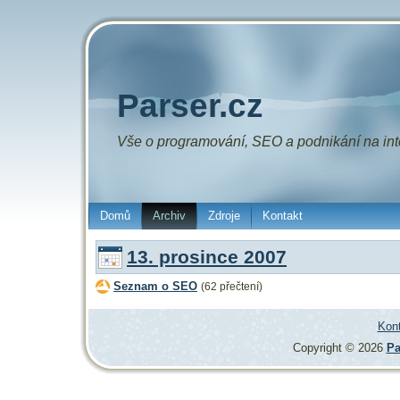
Parser.cz
Vše o
programování
,
SEO
a
podnikání
na int
Domů
Archiv
Zdroje
Kontakt
13. prosince 2007
Seznam o SEO
(62 přečtení)
Kon
Copyright © 2026
Pa